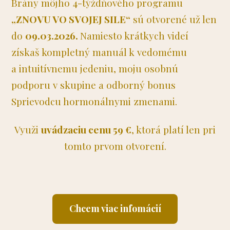
Brány môjho 4-týždňového programu
„ZNOVU VO SVOJEJ SILE“
sú otvorené už len
do
09.03.2026.
Namiesto krátkych videí
získaš kompletný manuál k vedomému
a intuitívnemu jedeniu, moju osobnú
podporu v skupine a odborný bonus
Sprievodcu hormonálnymi zmenami.
Využi
uvádzaciu cenu 59 €
, ktorá platí len pri
tomto prvom otvorení.
Chcem viac infomácií