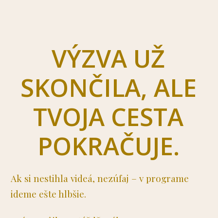
VÝZVA UŽ
SKONČILA, ALE
TVOJA CESTA
POKRAČUJE.
Ak si nestihla videá, nezúfaj – v programe
ideme ešte hlbšie.