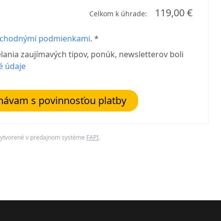
119,00 €
Celkom k úhrade:
chodnými podmienkami
. *
elania zaujímavých tipov, ponúk, newsletterov boli
é údaje
návam s povinnosťou platby
ytvorené v predajnom systéme
FAPI
.