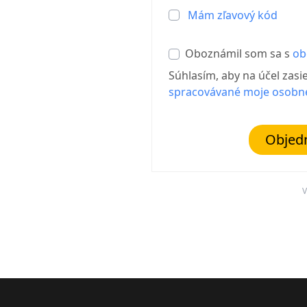
Mám zľavový kód
Oboznámil som sa s
ob
Súhlasím, aby na účel zasi
spracovávané moje osobn
Objed
V