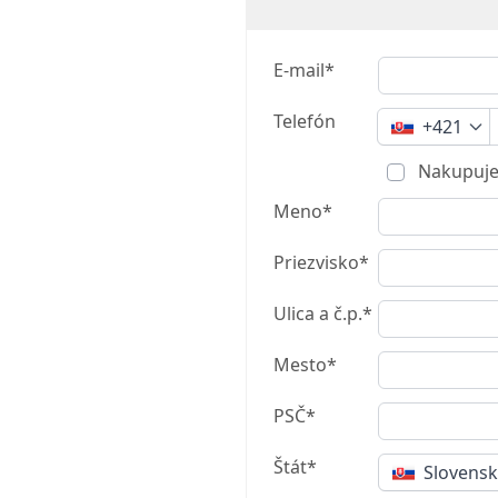
E-mail*
Telefón
+421
Nakupuje
Meno*
Priezvisko*
Ulica a č.p.*
Mesto*
PSČ*
Štát*
Slovens