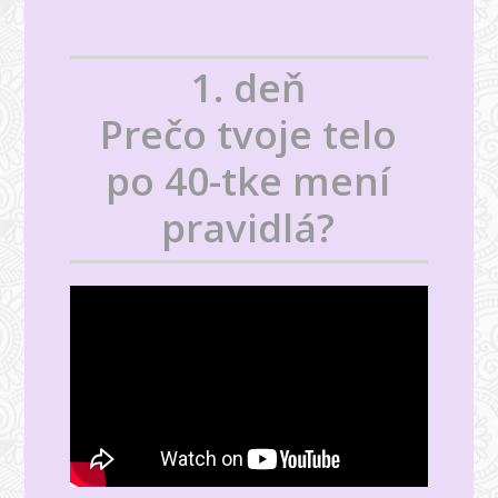
1. deň
Prečo tvoje telo
po 40-tke mení
pravidlá?